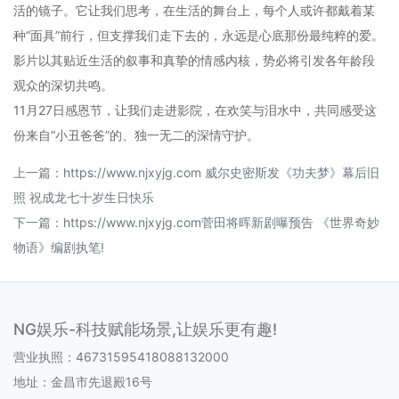
活的镜子。它让我们思考，在生活的舞台上，每个人或许都戴着某
种“面具”前行，但支撑我们走下去的，永远是心底那份最纯粹的爱。
影片以其贴近生活的叙事和真挚的情感内核，势必将引发各年龄段
观众的深切共鸣。
11月27日感恩节，让我们走进影院，在欢笑与泪水中，共同感受这
份来自“小丑爸爸”的、独一无二的深情守护。
上一篇：
https://www.njxyjg.com 威尔史密斯发《功夫梦》幕后旧
照 祝成龙七十岁生日快乐
下一篇：
https://www.njxyjg.com菅田将晖新剧曝预告 《世界奇妙
物语》编剧执笔!
NG娱乐-科技赋能场景,让娱乐更有趣!
营业执照：46731595418088132000
地址：金昌市先退殿16号