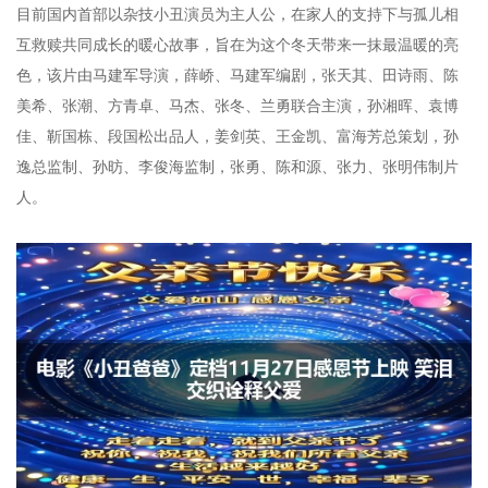
目前国内首部以杂技小丑演员为主人公，在家人的支持下与孤儿相
互救赎共同成长的暖心故事，旨在为这个冬天带来一抹最温暖的亮
色，该片由马建军导演，薛峤、马建军编剧，张天其、田诗雨、陈
美希、张潮、方青卓、马杰、张冬、兰勇联合主演，孙湘晖、袁博
佳、靳国栋、段国松出品人，姜剑英、王金凯、富海芳总策划，孙
逸总监制、孙昉、李俊海监制，张勇、陈和源、张力、张明伟制片
人。