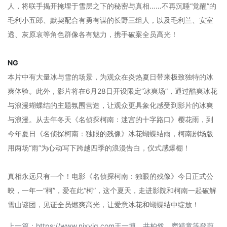
人，将联手揭开掩埋于雪层之下的秘密与真相……不再沉睡“觉醒”的
毛利小五郎、默契配合有勇有谋的长野三组人，以及毛利兰、安室
透、灰原哀等角色群像各有魅力，携手破案全员高光！
NG
本片中有大量冰与雪的场景，为观众在炎热夏日带来极致独特的冰
爽体验。此外，影片将在6月28日开设限定“冰爽场”，通过酷爽冰花
与浪漫蝴蝶结的主题氛围营造，让观众更具象化感受到影片的冰爽
与浪漫。从去年冬天《名侦探柯南：迷宫的十字路口》樱花雨，到
今年夏日《名侦探柯南：独眼的残像》冰花蝴蝶结雨，柯南剧场版
用两场“雨”为心动写下跨越四季的浪漫告白，仪式感爆棚！
真相永远只有一个！电影《名侦探柯南：独眼的残像》今日正式公
映，一年一“柯”，爱在此“柯”，这个夏天，走进影院和柯南一起破解
雪山谜团，见证全员燃爽高光，让爱意冰花和蝴蝶结中绽放！
上一篇：
https://www.njxyjg.com王一博、井柏然、窦靖童等登蔚