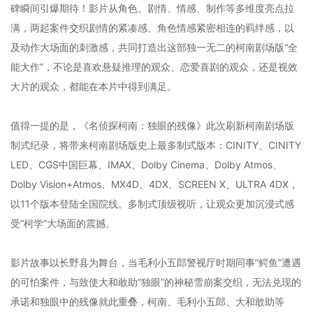
碑瞬间引爆期待！影片从角色、剧情、情感、制作等多维度亮点拉
满，两起案件交织剧情的紧凑感、角色情感紧密相连的羁绊感，以
及动作大场面的刺激感，共同打造出这部独一无二的柯南剧场版“全
能大作”，不论是喜欢悬疑推理的观众、恋爱喜剧的观众，还是视效
大片的观众，都能在本片中得到满足。
值得一提的是，《名侦探柯南：独眼的残像》此次刷新柯南剧场版
制式纪录，将带来柯南剧场版史上最多制式版本：CINITY、CINITY
LED、CGS中国巨幕、IMAX、Dolby Cinema、Dolby Atmos、
Dolby Vision+Atmos、MX4D、4DX、SCREEN X、ULTRA 4DX，
以11个版本登陆全国院线。多制式顶级视听，让观众更加沉浸式感
受“柯学”大场面的震撼。
影片故事以长野县为舞台，当毛利小五郎警视厅时期同事“鳄鱼”遭遇
的可怕案件，与致使大和敢助“独眼”的神秘雪崩案交织，无法兑现的
承诺和独眼中的残像就此重叠，柯南、毛利小五郎、大和敢助等