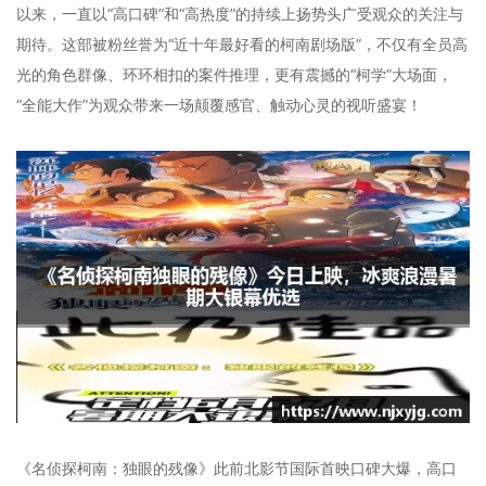
以来，一直以“高口碑”和“高热度”的持续上扬势头广受观众的关注与
期待。这部被粉丝誉为“近十年最好看的柯南剧场版”，不仅有全员高
光的角色群像、环环相扣的案件推理，更有震撼的“柯学”大场面，
“全能大作”为观众带来一场颠覆感官、触动心灵的视听盛宴！
《名侦探柯南：独眼的残像》此前北影节国际首映口碑大爆，高口