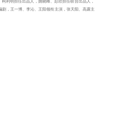
、柯利明担任出品人，姚晓峰、彭欣担任联合出品人，
编剧，王一博、李沁、王阳领衔主演，张天阳、高露主