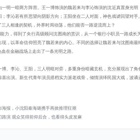
为一明一暗两方阵营。王一博饰演的魏若来与李沁饰演的沈近真置身光明
阳；李沁若有所思望向阴影方向；王阳坐在二人对面，神色戏谑回望对手
了三人相逢的契机，外界时局动荡，他们能否一路逆流而上？
工作能力，得到了央行高级顾问沈图南的赏识，从一个银行小职员一路成长
出现，以革命信仰照亮了魏若来的内心。不同的选择让魏若来与沈图南最
热血在金融战场上走出了一条光明之路。
一博、李沁、王阳，三人明暗对弈，多重身份暗藏玄机，充分展现出了角
惊喜出演。新生代青年演员搭档实力派老戏骨，倾情演绎民国大戏，波谲
嫌疑人》发布海报，小沈阳秦海璐携手再掀推理狂潮
开门红》厦门路演 观众笑得前仰后合，也看得头皮发麻