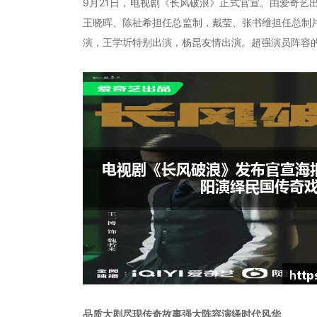
9月21日，电视剧《长风破浪》正式官宣。由爱奇
王晓晖、陈祉希担任总监制，戴莹、张书维担任总制
演，王学圻特别出演，杨昆友情出演。超强演员阵容
品质大剧尽现传奇故事强大阵容演绎时代风华