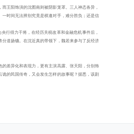
，而王阳饰演的沈图南则被阴影笼罩。三人神态各异，
。一时间无法辨别究竟是棋逢对手，难分胜负；还是信
为央行得力干将，在经历关税改革和金融危机事件后，
终分道扬镳。在沈近真的带领下，魏若来参与了反经济
色的差异化和表现力，更有主演高露、张天阳，分别饰
云诡的民国传奇，又会发生怎样的故事呢？据悉，该剧