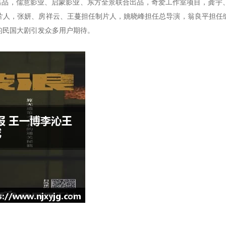
艺出品，儒意影业、启蒙影业、东方全景联合出品，奇爱工作室项目，龚宇
片人，张妍、房祥云、王蔓担任制片人，姚晓峰担任总导演，翁良平担任
的民国大剧引发众多用户期待。