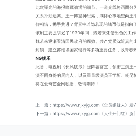
此次曝光的海报暗藏满满的细节。一道光线将画面分
关系扑朔迷离。王一博凝神思索，满怀心事地望向王
仰相惜，携手共进？背景中若隐若现的钱币似是指向
该剧主要是讲述了1930年间，魏若来凭借出色的
魏若来逐渐看清国民政府的腐败。共产党员沈近真的
封锁、建立苏维埃国家银行等多项重要任务，以青春
NG娱乐
此番，电视剧《长风破浪》强阵容官宣，领衔主演王
演不同身份的局内人，以及重量级演员王学圻、杨昆
将在爱奇艺全网独播，敬请期待！
上一篇：
https://www.njxyjg.com《全员
下一篇：
https://www.njxyjg.com《人生